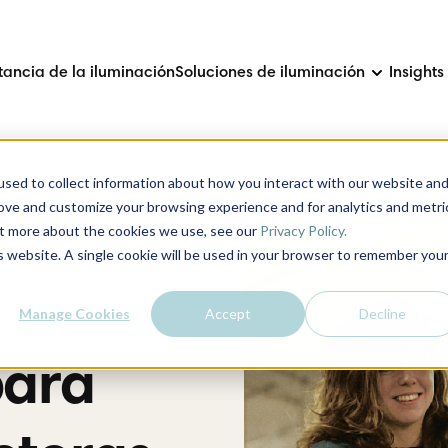
tancia de la iluminación
Soluciones de iluminación
Insights
sed to collect information about how you interact with our website an
s de corral
rove and customize your browsing experience and for analytics and metri
out more about the cookies we use, see our
Privacy Policy.
is website. A single cookie will be used in your browser to remember you
Manage Cookies
Accept
Decline
para