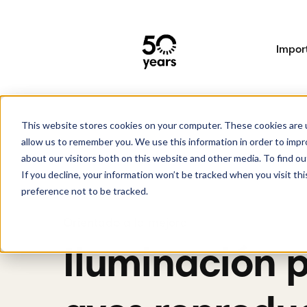
Impor
This website stores cookies on your computer. These cookies are u
Soluciones de iluminación
Iluminación animal
Iluminación para ave
allow us to remember you. We use this information in order to imp
about our visitors both on this website and other media. To find 
If you decline, your information won’t be tracked when you visit th
preference not to be tracked.
Iluminación 