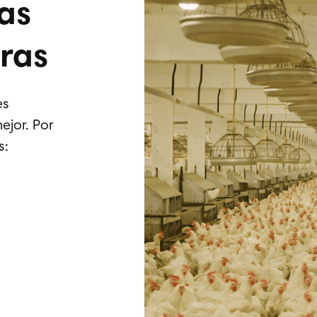
as
ras
es
ejor. Por
s: