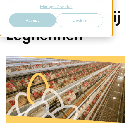
en Verhoogde
Manage Cookies
Eierproductie bij
Accept
Decline
Leghennen