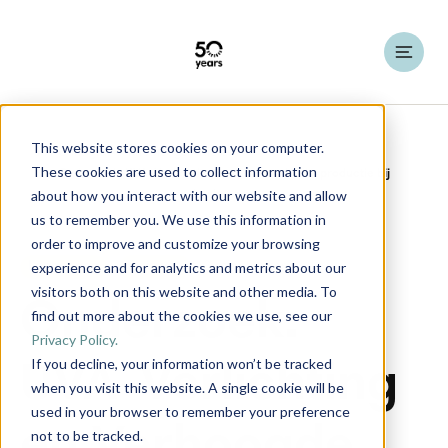
This website stores cookies on your computer.
HATO Insights
Knowledge Articles
These cookies are used to collect information
about how you interact with our website and allow
us to remember you. We use this information in
order to improve and customize your browsing
experience and for analytics and metrics about our
Leghennen
Pluimvee
2 minutes read
visitors both on this website and other media. To
Onderzoek:
find out more about the cookies we use, see our
Privacy Policy.
If you decline, your information won’t be tracked
UVA-Verlichting
when you visit this website. A single cookie will be
used in your browser to remember your preference
not to be tracked.